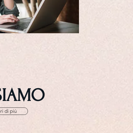
SIAMO
i di piú