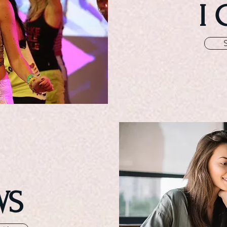
I 
WS