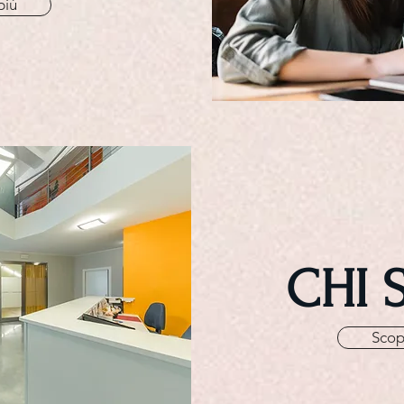
piú
CHI 
Scopr