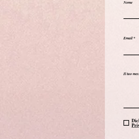
Nome
Email
Il tuo mes
Dic
Pri